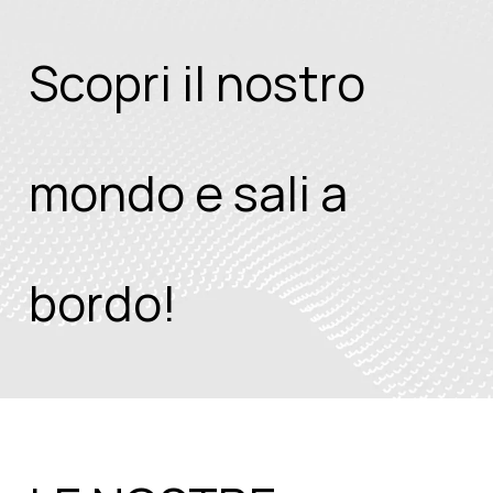
S
copri il nostro
mondo e s
ali a
bordo!