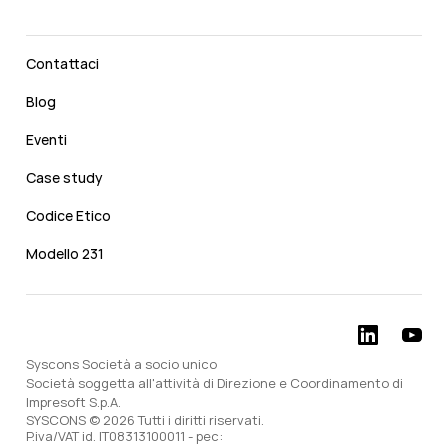
Contattaci
Blog
Eventi
Case study
Codice Etico
Modello 231
Syscons Società a socio unico
Società soggetta all'attività di Direzione e Coordinamento di
Impresoft S.p.A.
SYSCONS © 2026 Tutti i diritti riservati.
P.iva/VAT id. IT08313100011 - pec: