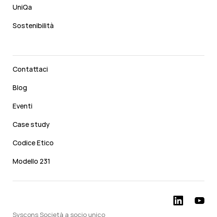
UniQa
Sostenibilità
Contattaci
Blog
Eventi
Case study
Codice Etico
Modello 231
Syscons Società a socio unico