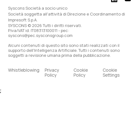
Syscons Società a socio unico
Società soggetta all'attività di Direzione e Coordinamento di
Impresoft S.p.A.
SYSCONS © 2026 Tutti i diritti riservati.
P.iva/VAT id. IT08313100011 - pec:
syscons@pec.sysconsgroup.com
Alcuni contenuti di questo sito sono stati realizzati con il
supporto dell'Intelligenza Artificiale. Tutti i contenuti sono
soggetti a revisione umana prima della pubblicazione.
Whistleblowing
Privacy
Cookie
Cookie
Policy
Policy
Settings
;