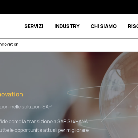
SERVIZI
INDUSTRY
CHI SIAMO
RIS
Show submenu for Servizi
Show submenu 
Innovation
novation
ioni nelle soluzioni SAP
fide come la transizione a SAP S/4HANA
utte le opportunità attuali per migliorare