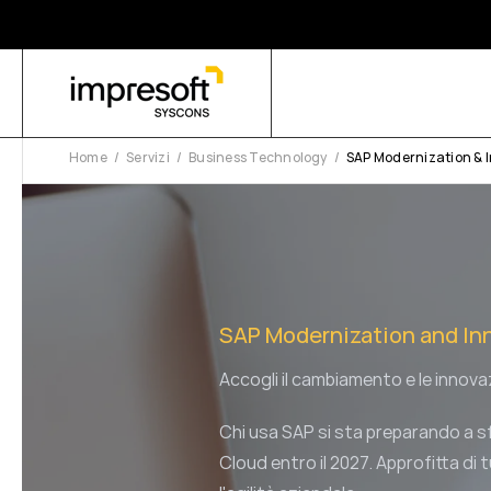
Home
Servizi
Business Technology
SAP Modernization & 
SAP Modernization and In
Accogli il cambiamento e le innovaz
Chi usa SAP si sta preparando a s
Cloud entro il 2027. Approfitta di t