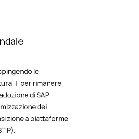
endale
 spingendo le
ttura IT per rimanere
l’adozione di SAP
imizzazione dei
ansizione a piattaforme
BTP).