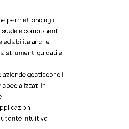
he permettono agli
 visuale e componenti
 ed abilita anche
a strumenti guidati e
e aziende gestiscono i
 specializzati in
e.
pplicazioni
utente intuitive,