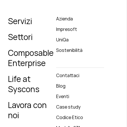
Servizi
Azienda
Impresoft
Settori
UniQa
Sostenibilità
Composable
Enterprise
Contattaci
Life at
Blog
Syscons
Eventi
Lavora con
Case study
noi
Codice Etico