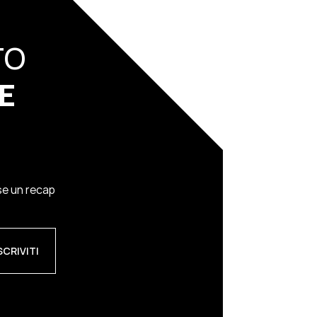
TO
E
ese un recap