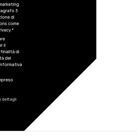
 marketing
ragrafo 3
zione di
scons come
ivacy.
*
are
 il
inalità di
tà del
informativa
ompreso
 dettagli