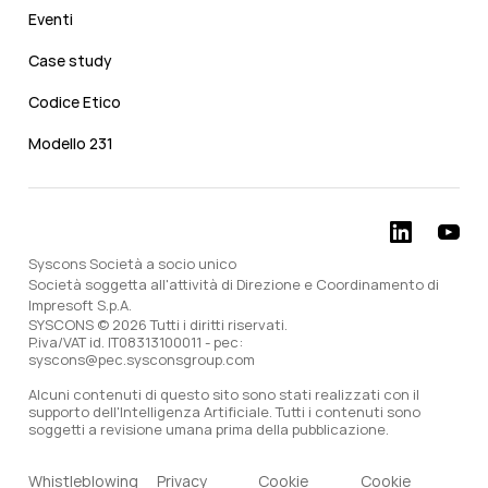
Eventi
Case study
Codice Etico
Modello 231
Syscons Società a socio unico
Società soggetta all'attività di Direzione e Coordinamento di
Impresoft S.p.A.
SYSCONS © 2026 Tutti i diritti riservati.
P.iva/VAT id. IT08313100011 - pec:
syscons@pec.sysconsgroup.com
Alcuni contenuti di questo sito sono stati realizzati con il
supporto dell'Intelligenza Artificiale. Tutti i contenuti sono
soggetti a revisione umana prima della pubblicazione.
Whistleblowing
Privacy
Cookie
Cookie