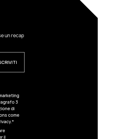
ese un recap
 marketing
ragrafo 3
zione di
scons come
ivacy.
*
are
 il