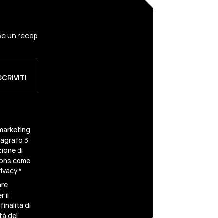
ese un recap
 marketing
ragrafo 3
zione di
scons come
ivacy.
*
are
 il
inalità di
tà del