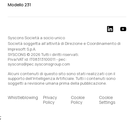
Modello 231
Syscons Società a socio unico
Società soggetta all'attività di Direzione e Coordinamento di
Impresoft S.p.A.
SYSCONS © 2026 Tutti i diritti riservati.
P.iva/VAT id. IT08313100011 - pec:
syscons@pec.sysconsgroup.com
Alcuni contenuti di questo sito sono stati realizzati con il
supporto dell'Intelligenza Artificiale. Tutti i contenuti sono
soggetti a revisione umana prima della pubblicazione.
Whistleblowing
Privacy
Cookie
Cookie
Policy
Policy
Settings
;