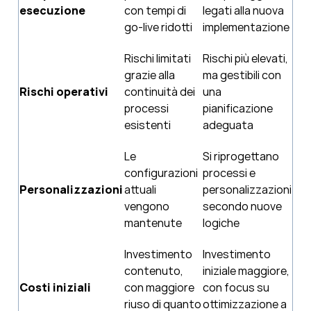
esecuzione
con tempi di
legati alla nuova
go-live ridotti
implementazione
Rischi limitati
Rischi più elevati,
grazie alla
ma gestibili con
Rischi operativi
continuità dei
una
processi
pianificazione
esistenti
adeguata
Le
Si riprogettano
configurazioni
processi e
Personalizzazioni
attuali
personalizzazioni
vengono
secondo nuove
mantenute
logiche
Investimento
Investimento
contenuto,
iniziale maggiore,
Costi iniziali
con maggiore
con focus su
riuso di quanto
ottimizzazione a