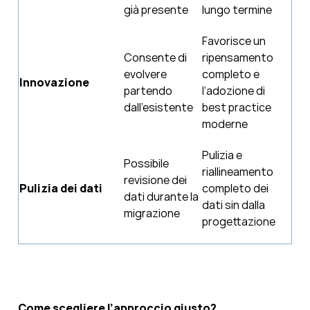
già presente
lungo termine
Favorisce un
Consente di
ripensamento
evolvere
completo e
Innovazione
partendo
l’adozione di
dall’esistente
best practice
moderne
Pulizia e
Possibile
riallineamento
revisione dei
Pulizia dei dati
completo dei
dati durante la
dati sin dalla
migrazione
progettazione
Come scegliere l’approccio giusto?