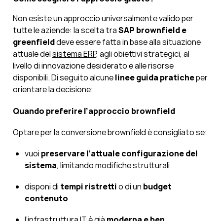
Non esiste un approccio universalmente valido per
tutte le aziende: la scelta tra
SAP brownfield e
greenfield
deve essere fatta in base alla situazione
attuale del
sistema ERP
, agli obiettivi strategici, al
livello di innovazione desiderato e alle risorse
disponibili. Di seguito alcune
linee guida pratiche
per
orientare la decisione:
Quando preferire l’approccio brownfield
Optare per la conversione brownfield è consigliato se:
vuoi
preservare l’attuale configurazione del
sistema
, limitando modifiche strutturali
disponi di
tempi ristretti
o di un
budget
contenuto
l’infrastruttura IT è già
moderna e ben