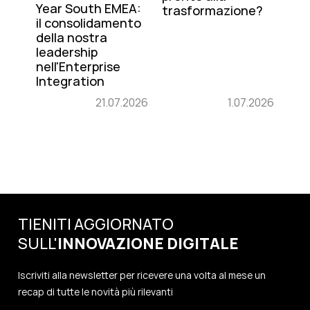
Year South EMEA:
trasformazione?
il consolidamento
della nostra
leadership
nell'Enterprise
Integration
21.07.2026
1.07.2026
TIENITI AGGIORNATO
SULL'
INNOVAZIONE
DIGITALE
Iscriviti alla newsletter per ricevere una volta al mese un
recap di tutte le novità più rilevanti