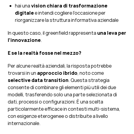
hai una
vision chiara di trasformazione
digitale
e intendi cogliere l’occasione per
riorganizzare la struttura informativa aziendale
In questo caso, il greenfield rappresenta
una leva per
l’innovazione
.
E se la realtà fosse nel mezzo?
Per alcune realtà aziendali, la risposta potrebbe
trovarsi in un
approccio ibrido
, noto come
selective data
transition
. Questa strategia
consente di combinare gli elementi più utili dei due
modelli, trasferendo solo una parte selezionata di
dati, processi o configurazioni. È una scelta
particolarmente efficace in contesti multi-sistema,
con esigenze eterogenee o distribuite a livello
internazionale.