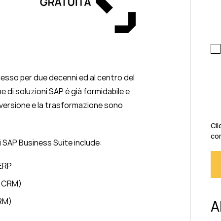
sso per due decenni ed al centro del
di soluzioni SAP è già formidabile e
versione e la trasformazione sono
Cli
com
i SAP Business Suite include:
’ERP
P CRM)
RM)
A