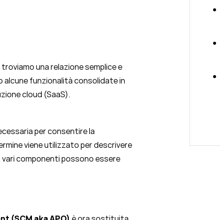
 troviamo una relazione semplice e
 alcune funzionalità consolidate in
zione cloud (SaaS).
cessaria per consentire la
termine viene utilizzato per descrivere
ui i vari componenti possono essere
nt (SCM aka APO)
è ora sostituita