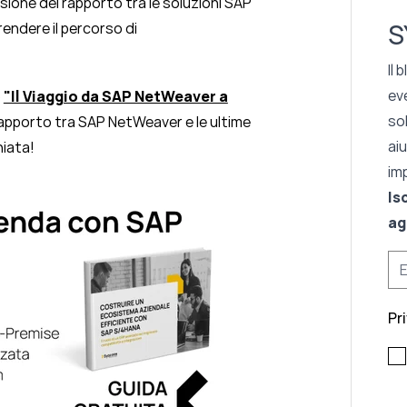
sione del rapporto tra le soluzioni SAP
S
prendere il percorso di
Il 
eve
o
"Il Viaggio da SAP NetWeaver a
so
rapporto tra SAP NetWeaver e le ultime
ai
hiata!
im
Is
ag
Pr