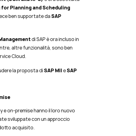
for Planning and Scheduling
nvece ben supportate da
SAP
 Management
di SAP è ora incluso in
e, altre funzionalità, sono ben
vice Cloud.
ludere la proposta di
SAP MII
e
SAP
emise
 e on-premise hanno il loro nuovo
tate sviluppate con un approccio
odotto acquisito.