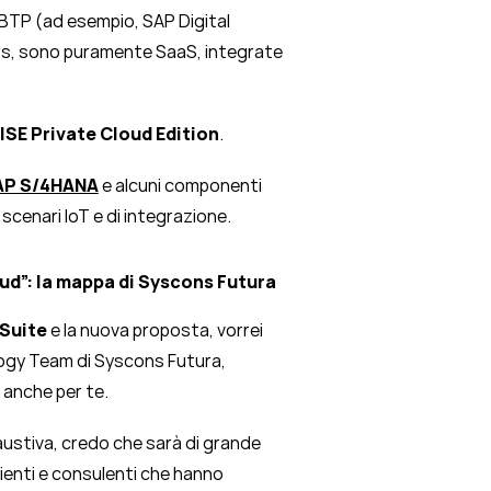
 BTP (ad esempio, SAP Digital
s, sono puramente SaaS, integrate
ISE Private Cloud Edition
.
AP S/4HANA
e alcuni componenti
 scenari IoT e di integrazione.
ud”: la mappa di Syscons Futura
Suite
e la nuova proposta, vorrei
ogy Team di Syscons Futura,
anche per te.
austiva, credo che sarà di grande
clienti e consulenti che hanno