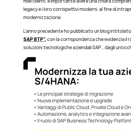
miei clienti, è importante avere una chiara compren
legacy e i loro corrispettivi moderni, al fine di intra
modernizzazione.
L’anno precedente ho pubblicato un blog intitolat
SAP BTP"
,
con la corrispondenza che evidenzia il 
soluzioni tecnologiche aziendali SAP… dagli un’occ