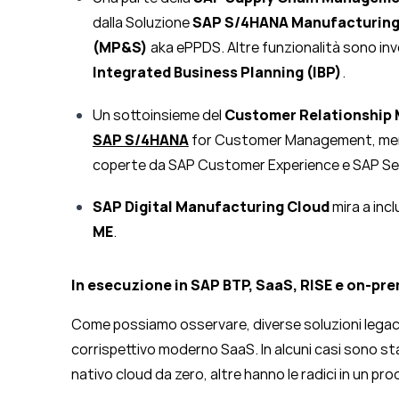
dalla Soluzione
SAP S/4HANA Manufacturing 
(MP&S)
aka ePPDS. Altre funzionalità sono i
Integrated Business Planning (IBP)
.
Un sottoinsieme del
Customer Relationship
SAP S/4HANA
for Customer Management, mentr
coperte da SAP Customer Experience e SAP Ser
SAP Digital Manufacturing Cloud
mira a inc
ME
.
In esecuzione in SAP BTP, SaaS, RISE e on-pr
Come possiamo osservare, diverse soluzioni legacy
corrispettivo moderno SaaS. In alcuni casi sono s
nativo cloud da zero, altre hanno le radici in un pr