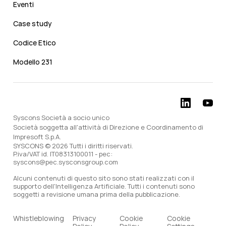
Eventi
Case study
Codice Etico
Modello 231
Syscons Società a socio unico
Società soggetta all'attività di Direzione e Coordinamento di
Impresoft S.p.A.
SYSCONS © 2026 Tutti i diritti riservati.
P.iva/VAT id. IT08313100011 - pec:
syscons@pec.sysconsgroup.com
Alcuni contenuti di questo sito sono stati realizzati con il
supporto dell'Intelligenza Artificiale. Tutti i contenuti sono
soggetti a revisione umana prima della pubblicazione.
Whistleblowing
Privacy
Cookie
Cookie