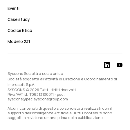
Eventi
Case study
Codice Etico
Modello 231
Syscons Società a socio unico
Società soggetta all'attività di Direzione e Coordinamento di
Impresoft S.p.A.
SYSCONS © 2026 Tutti i diritti riservati.
P.iva/VAT id. IT08313100011 - pec:
syscons@pec.sysconsgroup.com
Alcuni contenuti di questo sito sono stati realizzati con il
supporto dell'Intelligenza Artificiale. Tutti i contenuti sono
soggetti a revisione umana prima della pubblicazione.