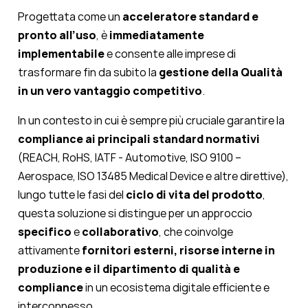
Progettata come un
acceleratore standard e
pronto all’uso
, è
immediatamente
implementabile
e consente alle imprese di
trasformare fin da subito la
gestione della Qualità
in un vero vantaggio competitivo
.
In un contesto in cui è sempre più cruciale garantire la
compliance ai principali standard normativi
(REACH, RoHS, IATF - Automotive, ISO 9100 –
Aerospace, ISO 13485 Medical Device e altre direttive),
lungo tutte le fasi del
ciclo di vita del prodotto
,
questa soluzione si distingue per un approccio
specifico
e
collaborativo
, che coinvolge
attivamente
fornitori esterni
,
risorse interne in
produzione e il dipartimento di qualità e
compliance
in un ecosistema digitale efficiente e
interconnesso.