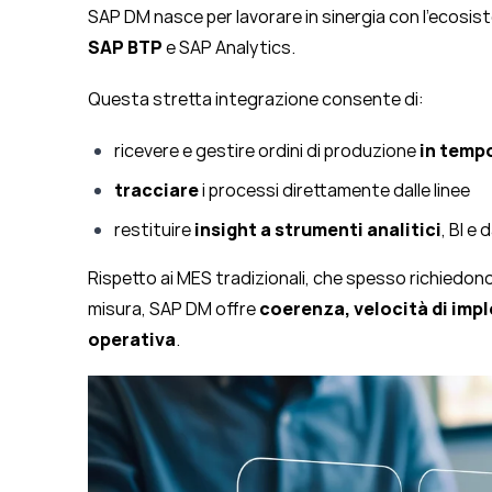
SAP DM nasce per lavorare in sinergia con l’ecosi
SAP BTP
e SAP Analytics.
Questa stretta integrazione consente di:
ricevere e gestire ordini di produzione
in tempo
tracciare
i processi direttamente dalle linee
restituire
insight a strumenti analitici
, BI e
Rispetto ai MES tradizionali, che spesso richiedono
misura, SAP DM offre
coerenza, velocità di impl
operativa
.