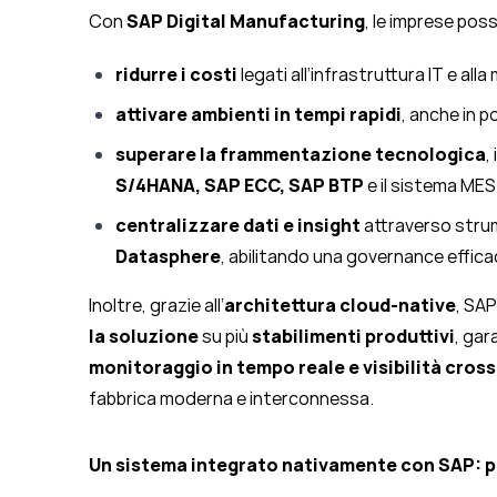
Con
SAP Digital Manufacturing
, le imprese pos
ridurre i costi
legati all’infrastruttura IT e al
attivare ambienti in tempi rapidi
, anche in po
superare la frammentazione tecnologica
,
S/4HANA, SAP ECC, SAP BTP
e il sistema MES 
centralizzare dati e insight
attraverso stru
Datasphere
, abilitando una governance effica
Inoltre, grazie all’
architettura cloud-native
, SA
la soluzione
su più
stabilimenti produttivi
, ga
monitoraggio in tempo reale e visibilità cross
fabbrica moderna e interconnessa.
Un sistema integrato nativamente con SAP: p