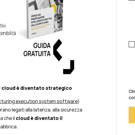
l cloud è diventato strategico
Cli
com
turing execution system software
)
rano legati alla latenza, alla sicurezza
a che il
cloud è diventato il
fabbrica.