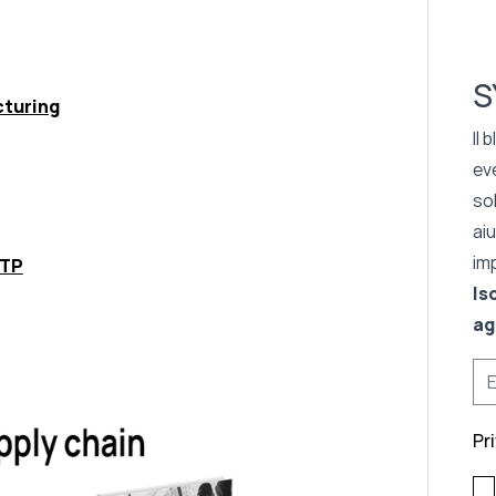
S
cturing
Il 
eve
so
ai
im
BTP
Is
ag
Pr