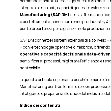
nel mondo manifatturiero. Oggi questa visione si t
integrate e scalabili, capaci di generare valore rea
Manufacturing (SAP DM)
si sta affermando come 
è perfettamente in linea con i principi di Industry 4
punto di partenza per digitalizzare la produzione 
SAP DM connette i sistemi aziendali di alto livello 
– con le tecnologie operative di fabbrica, offrendo
operativa e capacità decisionale data-driven
semplificare i processi, migliorare l’efficienza e ren
sostenibile.
In questo articolo esploriamo perché sempre più i
Manufacturing per trasformare i propri processi prod
intelligente e prepararsi alle sfide dell’industria del
Indice dei contenuti: