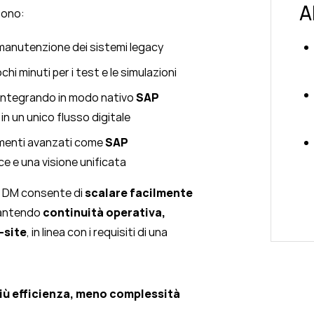
A
sono:
la manutenzione dei sistemi legacy
chi minuti per i test e le simulazioni
 integrando in modo nativo
SAP
in un unico flusso digitale
menti avanzati come
SAP
ce e una visione unificata
P DM consente di
scalare facilmente
rantendo
continuità operativa,
-site
, in linea con i requisiti di una
iù efficienza, meno complessità