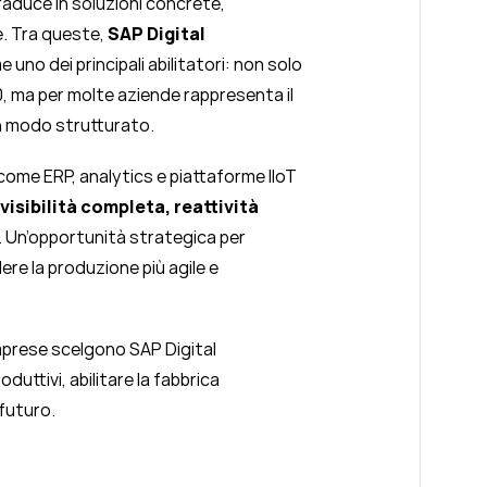
raduce in soluzioni concrete,
le. Tra queste,
SAP Digital
uno dei principali abilitatori: non solo
.0, ma per molte aziende rappresenta il
in modo strutturato.
– come ERP, analytics e piattaforme IIoT
visibilità completa, reattività
. Un’opportunità strategica per
dere la produzione più agile e
mprese scelgono SAP Digital
uttivi, abilitare la fabbrica
 futuro.