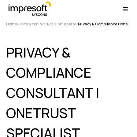
Home
Lavora con Noi
Posizioni aperte
Privacy & Compliance Consultant | OneTrust Specialist
PRIVACY &
COMPLIANCE
CONSULTANT |
ONETRUST
SPECIALIST