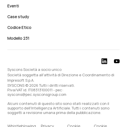
Eventi
Case study
Codice Etico
Modello 231
Syscons Società a socio unico
Società soggetta all'attività di Direzione e Coordinamento di
Impresoft S.p.A.
SYSCONS © 2026 Tutti i diritti riservati.
P.iva/VAT id. IT08313100011 - pec:
syscons@pec.sysconsgroup.com
Alcuni contenuti di questo sito sono stati realizzati con il
supporto dell'Intelligenza Artificiale. Tutti i contenuti sono
soggetti a revisione umana prima della pubblicazione.
Whistleblowing
Privacy
Cookie
Cookie