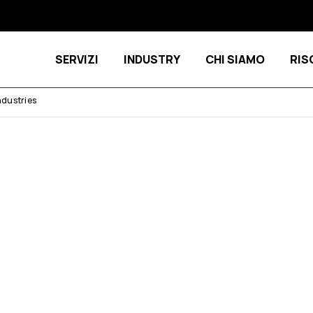
SERVIZI
INDUSTRY
CHI SIAMO
RIS
Show submenu for Servizi
Show submenu 
ndustries