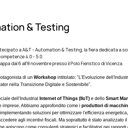
ation & Testing
tecipato a A&T - Automation & Testing, la fiera dedicata a so
 competenze 4.0 - 5.0.
ppa dal 6 all'8 novembre presso il Polo Fieristico di Vicenza.
rotagonista di un
Workshop
intitolato: "L'Evoluzione dell'Indust
rator nella Transizione Digitale e Sostenibile".
uciale dell'Industrial
Internet of Things (IIoT)
e dello
Smart Man
lle imprese. Abbiamo approfondito come i
produttori di macchin
mplementando soluzioni per ottimizzare l'efficienza energetica, 
ccedere agli incentivi fiscali. Ma soprattutto è stato analizzato i
 agiscono come consulenti strategici e facilitatori nei rapporti 