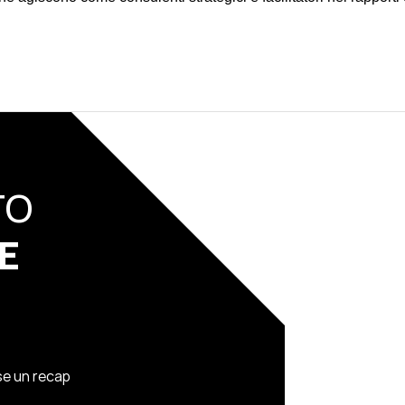
TO
E
ese un recap