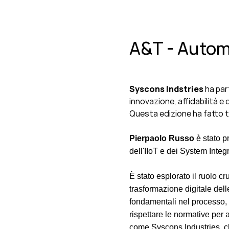
A&T - Autom
Syscons Indstries
ha par
innovazione, affidabilità e
Questa edizione ha fatto ta
Pierpaolo Russo
è stato
p
dell'IIoT e dei System Integ
È stato esplorato il ruolo cr
trasformazione digitale de
fondamentali nel processo, i
rispettare le normative per a
come Syscons Industries, che