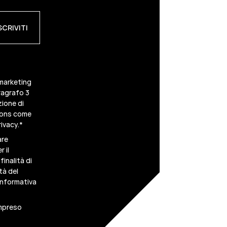
 marketing
ragrafo 3
zione di
scons come
ivacy.
*
are
 il
inalità di
tà del
informativa
ompreso