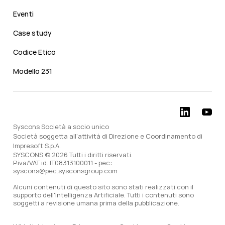
Eventi
Case study
Codice Etico
Modello 231
Syscons Società a socio unico
Società soggetta all'attività di Direzione e Coordinamento di
Impresoft S.p.A.
SYSCONS © 2026 Tutti i diritti riservati.
P.iva/VAT id. IT08313100011 - pec:
syscons@pec.sysconsgroup.com
Alcuni contenuti di questo sito sono stati realizzati con il
supporto dell'Intelligenza Artificiale. Tutti i contenuti sono
soggetti a revisione umana prima della pubblicazione.