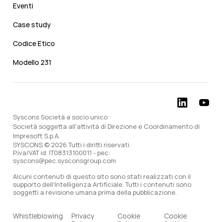
Eventi
Case study
Codice Etico
Modello 231
Syscons Società a socio unico
Società soggetta all'attività di Direzione e Coordinamento di
Impresoft S.p.A.
SYSCONS © 2026 Tutti i diritti riservati.
P.iva/VAT id. IT08313100011 - pec:
syscons@pec.sysconsgroup.com
Alcuni contenuti di questo sito sono stati realizzati con il
supporto dell'Intelligenza Artificiale. Tutti i contenuti sono
soggetti a revisione umana prima della pubblicazione.
Whistleblowing
Privacy
Cookie
Cookie